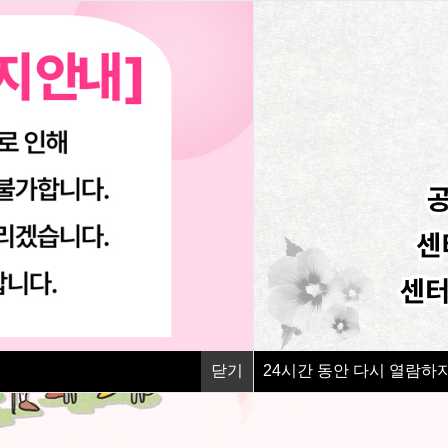
우리 센터는
PPP를 기반으로
장애인가족의 행복을 위
법인소개
평생과정설계 소개
맞춤형 지원사업
센터소개
평생과정설계 실행과정
역량강화 지원사업
비전과 추진목표
미래설계 지원사업
함께하는 사람들
지역사회 네트워크 구축사
노
찾아오시는 길
긴급돌봄 지원사업
닫기
24
시간 동안 다시 열람하지