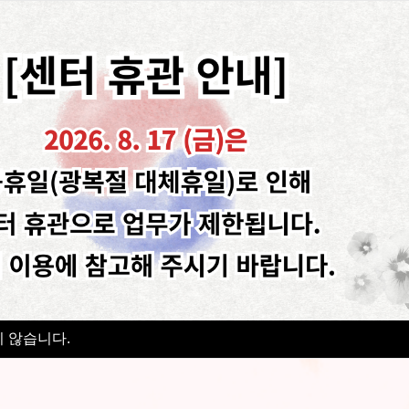
해
동행하고
소통합니다
공지사항
프로그램신청
복지소식
센터소식
보도자료
자원봉사안내
업
원구 장애인 복지시설 현황
자료실
 않습니다.