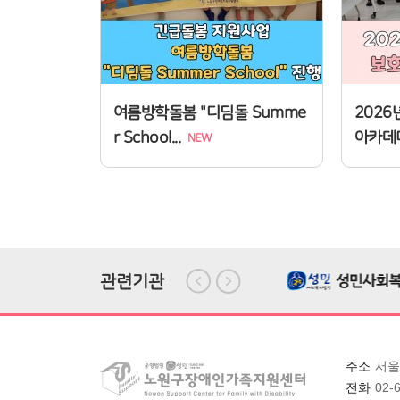
여름방학돌봄 "디딤돌 Summe
202
r School...
아카데
NEW
관련기관
주소
서울
전화
02-